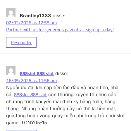
Brantley1333
disse:
02/02/2026 às 12:55 am
Partner with us for generous payouts—sign up today!
Responder
888slot 888 slot
disse:
16/05/2026 às 11:56 am
Ngoài ưu đãi khi nạp tiền lần đầu và hoàn tiền, nhà
888slot 888 slot
cái
còn thường xuyên tổ chức các
chương trình khuyến mãi định kỳ hàng tuần, hàng
tháng. Những phần thưởng này có thể là tiền mặt,
quà tặng hoặc vòng quay miễn phí trong trò chơi slot
game. TONY05-15