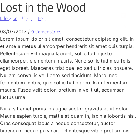
Lost in the Wood
FILMES
Lifestyle
News
Post
,
,
SOBRE NÓS
9 Comentários
08/07/2017
/
CONTATO
Lorem ipsum dolor sit amet, consectetur adipiscing elit. In
et ante a metus ullamcorper hendrerit sit amet quis turpis.
Pellentesque vel magna laoreet, sollicitudin justo
ullamcorper, elementum mauris. Nunc sollicitudin eu felis
eget laoreet. Maecenas tristique leo sed ultricies posuere.
Nullam convallis vel libero sed tincidunt. Morbi nec
fermentum lectus, quis sollicitudin arcu. In in fermentum
mauris. Fusce velit dolor, pretium in velit ut, accumsan
luctus urna.
Nulla sit amet purus in augue auctor gravida et ut dolor.
Mauris sapien turpis, mattis at quam in, lacinia lobortis nisl.
Cras consequat lacus a neque consectetur, auctor
bibendum neque pulvinar. Pellentesque vitae pretium nisl.