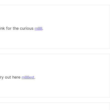
m88
ink for the curious
.
m88est
Try out here
.