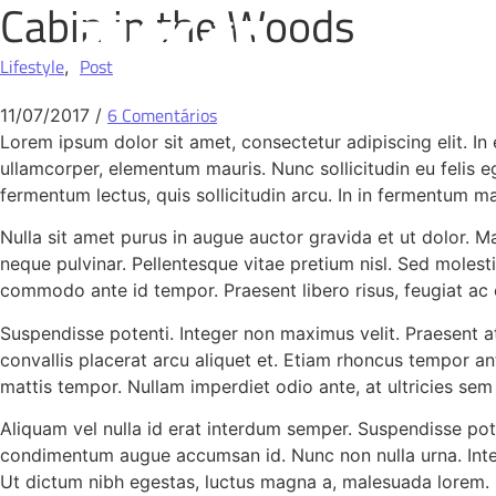
Cabin in the Woods
Lifestyle
Post
,
6 Comentários
11/07/2017
/
Lorem ipsum dolor sit amet, consectetur adipiscing elit. In 
ullamcorper, elementum mauris. Nunc sollicitudin eu felis eg
fermentum lectus, quis sollicitudin arcu. In in fermentum mau
Nulla sit amet purus in augue auctor gravida et ut dolor. M
neque pulvinar. Pellentesque vitae pretium nisl. Sed molest
commodo ante id tempor. Praesent libero risus, feugiat ac el
Suspendisse potenti. Integer non maximus velit. Praesent at
convallis placerat arcu aliquet et. Etiam rhoncus tempor ant
mattis tempor. Nullam imperdiet odio ante, at ultricies sem
Aliquam vel nulla id erat interdum semper. Suspendisse pot
condimentum augue accumsan id. Nunc non nulla urna. Integ
Ut dictum nibh egestas, luctus magna a, malesuada lorem. Cr