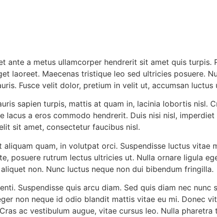
FILMES
et ante a metus ullamcorper hendrerit sit amet quis turpis. 
et laoreet. Maecenas tristique leo sed ultricies posuere. Nu
ris. Fusce velit dolor, pretium in velit ut, accumsan luctus 
auris sapien turpis, mattis at quam in, lacinia lobortis nis
ie lacus a eros commodo hendrerit. Duis nisi nisl, imperdie
it sit amet, consectetur faucibus nisl.
 aliquam quam, in volutpat orci. Suspendisse luctus vitae ma
e, posuere rutrum lectus ultricies ut. Nulla ornare ligula e
 aliquet non. Nunc luctus neque non dui bibendum fringilla.
enti. Suspendisse quis arcu diam. Sed quis diam nec nunc sa
er non neque id odio blandit mattis vitae eu mi. Donec vit
as ac vestibulum augue, vitae cursus leo. Nulla pharetra to