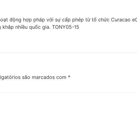
ạt động hợp pháp với sự cấp phép từ tổ chức Curacao eGam
ng khắp nhiều quốc gia. TONY05-15
igatórios são marcados com
*