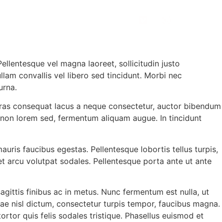
SOBRE NÓS
CONTATO
Pellentesque vel magna laoreet, sollicitudin justo
llam convallis vel libero sed tincidunt. Morbi nec
urna.
l. Cras consequat lacus a neque consectetur, auctor bibendum
t non lorem sed, fermentum aliquam augue. In tincidunt
uris faucibus egestas. Pellentesque lobortis tellus turpis,
get arcu volutpat sodales. Pellentesque porta ante ut ante
gittis finibus ac in metus. Nunc fermentum est nulla, ut
ae nisl dictum, consectetur turpis tempor, faucibus magna.
rtor quis felis sodales tristique. Phasellus euismod et