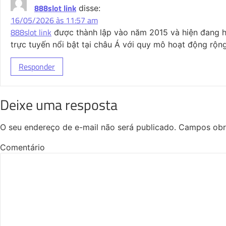
888slot link
disse:
16/05/2026 às 11:57 am
888slot link
được thành lập vào năm 2015 và hiện đang ho
trực tuyến nổi bật tại châu Á với quy mô hoạt động rộ
Responder
Deixe uma resposta
O seu endereço de e-mail não será publicado.
Campos obr
Comentário