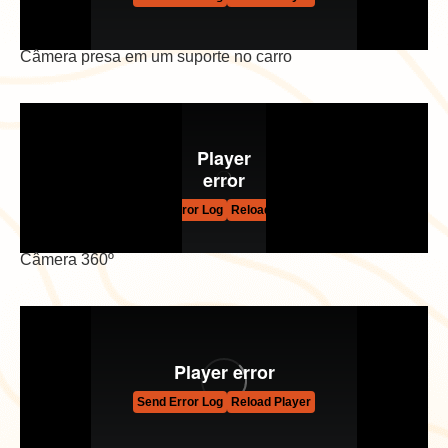
Câmera presa em um suporte no carro
Câmera 360º