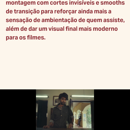
montagem com cortes invisíveis e smooths
de transição para reforçar ainda mais a
sensação de ambientação de quem assiste,
além de dar um visual final mais moderno
para os filmes.