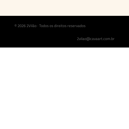
© 2026 2Vilão · Todos os direitos reservados
2vilao@cavaart.com.br