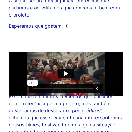
A seguir separamos algumas referências que
curtimos e acreditamos que conversam bem com
o projeto!
Esperamos que gostem! :))
Esse filme tem muitos elementos que curtimos
como referência para o projeto, mas também
gostaríamos de destacar o
“pós créditos”,
achamos que esse recurso ficaria interessante nos
nossos filmes, finalizando com alguma situação
descontraída ou engraçada que acontecer na