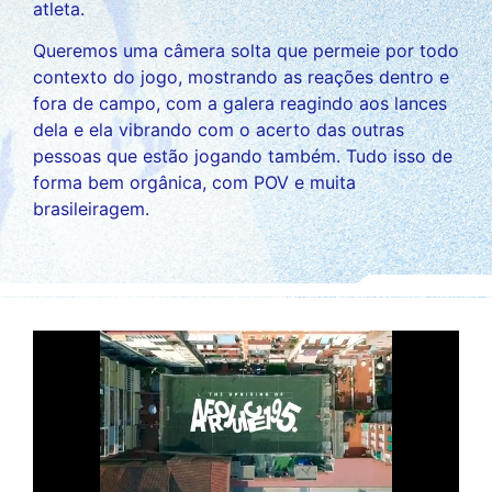
atleta.
Queremos uma câmera solta que permeie por todo
contexto do jogo, mostrando as reações dentro e
fora de campo, com a galera reagindo aos lances
dela e ela vibrando com o acerto das outras
pessoas que estão jogando também. Tudo isso de
forma bem orgânica, com POV e muita
brasileiragem.