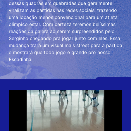
dessas quadras em quebradas que geralmente
viralizam as partidas nas redes sociais, trazendo
uma locação menos convencional para um atleta
olímpico estar. Com certeza teremos belíssimas
reações da galera ao serem surpreendidos pelo
Serginho chegando pra jogar junto com eles. Essa
mudança trará um visual mais street para a partida
e mostrará que todo jogo é grande pro nosso
Escadinha.