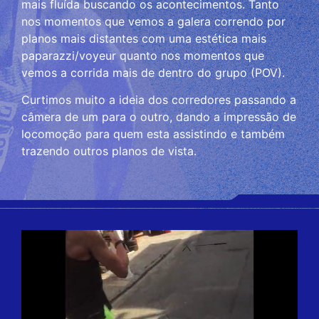
mais fluída buscando os acontecimentos. Tanto
nos momentos que vemos a galera correndo por
planos mais distantes com uma estética mais
paparazzi/voyeur quanto nos momentos que
vemos a corrida mais de dentro do grupo (POV).
Curtimos muito a ideia dos corredores passando a
câmera de um para o outro, dando a impressão de
locomoção para quem esta assistindo e também
trazendo outros planos de vista.